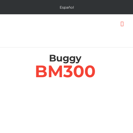
Saltar
Español
al
contenido
Buggy
BM300