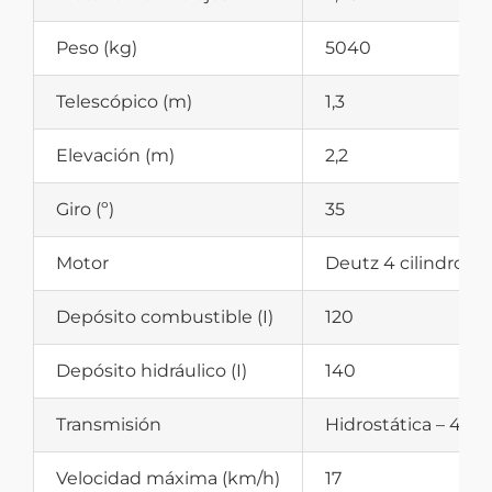
Peso (kg)
5040
Telescópico (m)
1,3
Elevación (m)
2,2
Giro (º)
35
Motor
Deutz 4 cilindros 
Depósito combustible (I)
120
Depósito hidráulico (I)
140
Transmisión
Hidrostática – 480
Velocidad máxima (km/h)
17