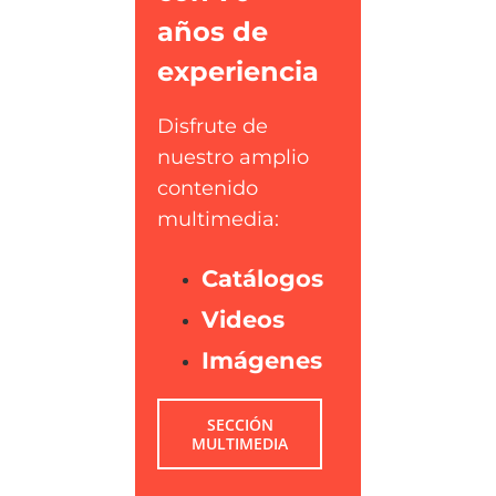
años de
experiencia
Disfrute de
nuestro amplio
contenido
multimedia:
Catálogos
Videos
Imágenes
SECCIÓN
MULTIMEDIA