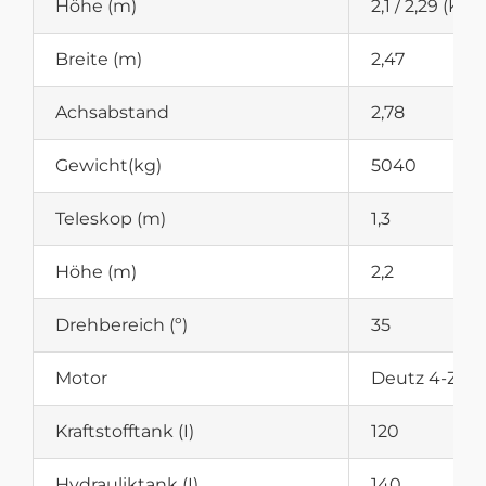
Höhe (m)
2,1 / 2,29 (Kl
Breite (m)
2,47
Achsabstand
2,78
Gewicht(kg)
5040
Teleskop (m)
1,3
Höhe (m)
2,2
Drehbereich (º)
35
Motor
Deutz 4-Zyli
Kraftstofftank (I)
120
Hydrauliktank (I)
140