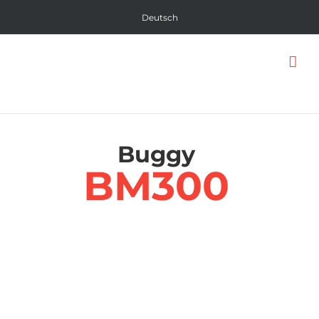
Skip
Deutsch
to
content
Buggy
BM300