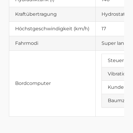
Kraftübertragung
Hydrostatisc
Höchstgeschwindigkeit (km/h)
17
Fahrmodi
Super langsa
Steuerung
Vibration
Bordcomputer
Kundenspe
Baumzähle