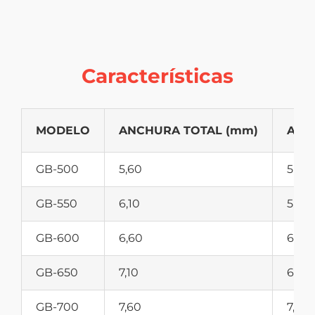
Características
MODELO
ANCHURA TOTAL (mm)
ANC
GB-500
5,60
5,10
GB-550
6,10
5,60
GB-600
6,60
6,10
GB-650
7,10
6,60
GB-700
7,60
7,10