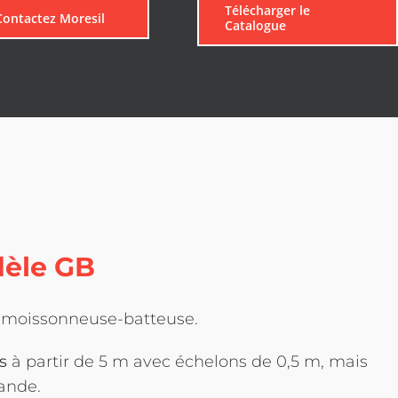
Télécharger le
Contactez Moresil
Catalogue
èle GB
e moissonneuse-batteuse.
s
à partir de 5 m avec échelons de 0,5 m, mais
ande.