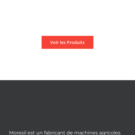
Machines agricoles
spécialisées
Voir les Produits
Moresil est un fabricant de machines agricoles