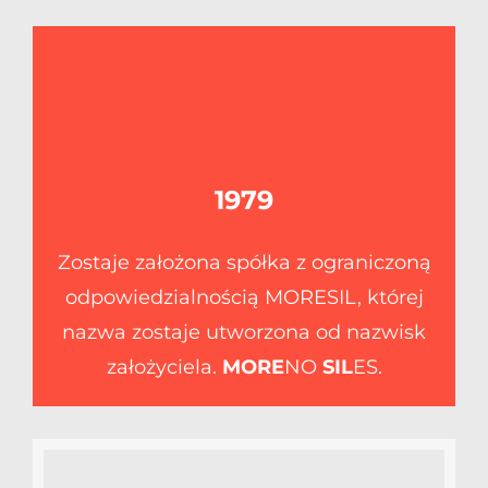
1979
Zostaje założona spółka z ograniczoną
odpowiedzialnością MORESIL, której
nazwa zostaje utworzona od nazwisk
założyciela.
MORE
NO
SIL
ES.