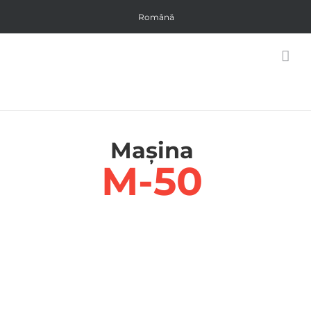
Skip
Română
to
content
Mașina
M-50