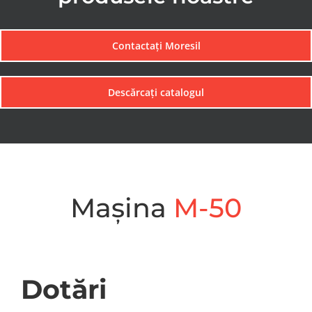
Contactați Moresil
Descărcați catalogul
Mașina
M-50
Dotări