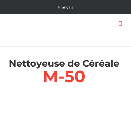
Skip
Français
to
content
Nettoyeuse de Céréale
M-50