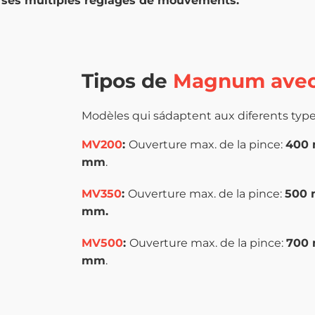
à ses multiples réglages de mouvements.
Tipos de
Magnum avec 
Modèles qui sádaptent aux diferents type
MV200
:
Ouverture max. de la pince:
400
mm
.
MV350
:
Ouverture max. de la pince:
500
mm.
MV500
:
Ouverture max. de la pince:
700
mm
.