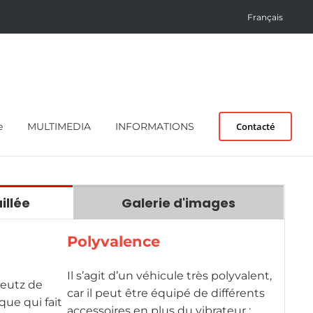
Français
e
MULTIMEDIA
INFORMATIONS
Contacté
illée
Galerie d'images
Polyvalence
Il s’agit d’un véhicule très polyvalent,
Deutz de
car il peut être équipé de différents
que qui fait
accessoires en plus du vibrateur :