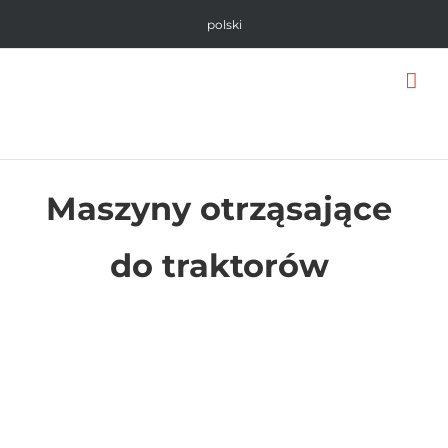
Skip
polski
to
content
Maszyny otrząsające
do traktorów