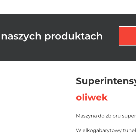
 o naszych produktach
Superinten
oliwek
Maszyna do zbioru supe
Wielkogabarytowy tunel