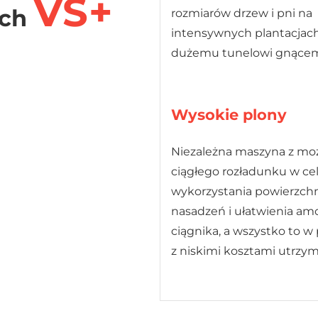
VS+
ych
rozmiarów drzew i pni na
intensywnych plantacjach
dużemu tunelowi gnące
Wysokie plony
Niezależna maszyna z moż
ciągłego rozładunku w ce
wykorzystania powierzch
nasadzeń i ułatwienia amo
ciągnika, a wszystko to w
z niskimi kosztami utrzym