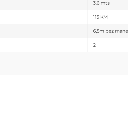
3,6 mts
115 KM
6,5m bez man
2