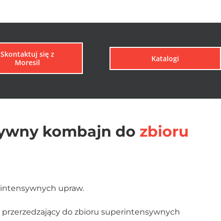
Skontaktuj się z
Katalogi
Moresil
sywny kombajn do
zbioru
rintensywnych upraw.
 przerzedzający do zbioru superintensywnych