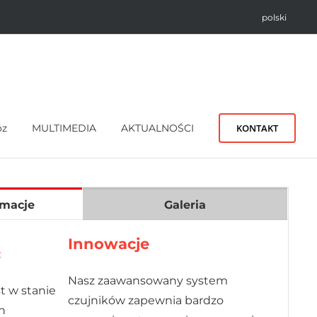
polski
óz
MULTIMEDIA
AKTUALNOŚCI
KONTAKT
rmacje
Galeria
Innowacje
ć
Nasz zaawansowany system
t w stanie
czujników zapewnia bardzo
h