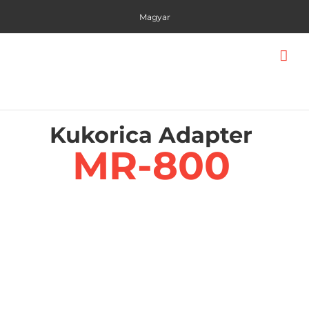
Skip
Magyar
to
content
Kukorica Adapter
MR-800