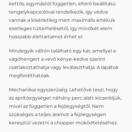
kettős, egymástól független, eltérő beállítású
tengelykapcsolóval rendelkezik, így védve
vannak a kísérletileg mért maximális értékük
esetleges túlterhelésétől, így mindkét elem
hosszabb élettartamot érhet el.
Mindegyik váltón található egy kar, amellyel a
vágóhengert a vevő kénye-kedve szerint
csatlakoztathatja vagy leválaszthatja. A lapátok
megfordíthatóak.
Mechanikai egyszerűség. Lehetővé teszi, hogy
az aprítóegységet néhány perc alatt kicseréljük,
mivel az független a fejőegységtől. Nem
szükséges a teljes áramot a fejőegységen
keresztül vezetni a chopper működtetéséhez.