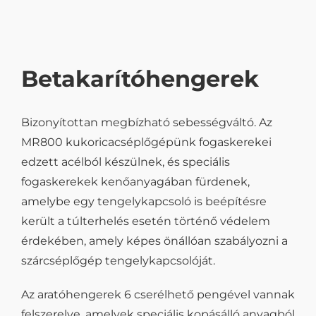
Betakarítóhengerek
Bizonyítottan megbízható sebességváltó. Az
MR800 kukoricacséplőgépünk fogaskerekei
edzett acélból készülnek, és speciális
fogaskerekek kenőanyagában fürdenek,
amelybe egy tengelykapcsoló is beépítésre
került a túlterhelés esetén történő védelem
érdekében, amely képes önállóan szabályozni a
szárcséplőgép tengelykapcsolóját.
Az aratóhengerek 6 cserélhető pengével vannak
felszerelve, amelyek speciális kopásálló anyagból