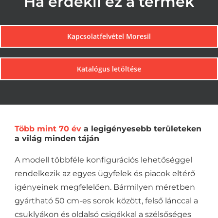
Ha érdekli ez a termék
Kapcsolatfelvétel Moresil
Katalógus letöltése
Több mint 70 év
a legigényesebb területeken
a világ minden táján
A modell többféle konfigurációs lehetőséggel
rendelkezik az egyes ügyfelek és piacok eltérő
igényeinek megfelelően. Bármilyen méretben
gyártható 50 cm-es sorok között, felső lánccal a
csuklyákon és oldalsó csigákkal a szélsőséges