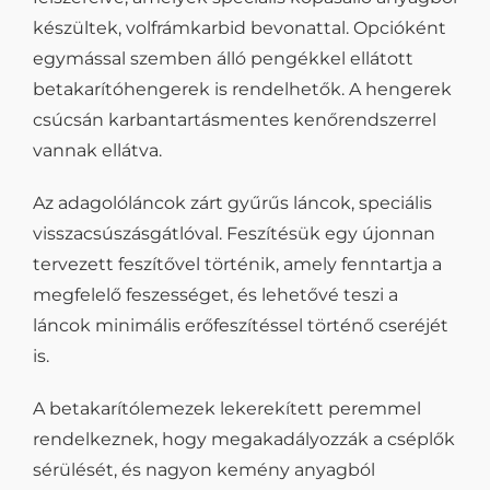
készültek, volfrámkarbid bevonattal. Opcióként
egymással szemben álló pengékkel ellátott
betakarítóhengerek is rendelhetők. A hengerek
csúcsán karbantartásmentes kenőrendszerrel
vannak ellátva.
Az adagolóláncok zárt gyűrűs láncok, speciális
visszacsúszásgátlóval. Feszítésük egy újonnan
tervezett feszítővel történik, amely fenntartja a
megfelelő feszességet, és lehetővé teszi a
láncok minimális erőfeszítéssel történő cseréjét
is.
A betakarítólemezek lekerekített peremmel
rendelkeznek, hogy megakadályozzák a cséplők
sérülését, és nagyon kemény anyagból