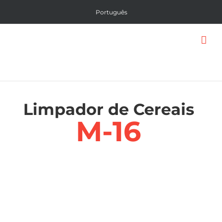
Skip
Português
to
content
Limpador de Cereais
M-16