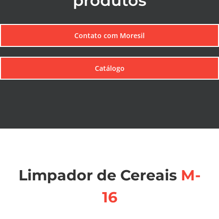
produtos
Contato com Moresil
Catálogo
Limpador de Cereais
M-
16