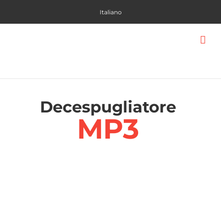
Skip
Italiano
to
content
Decespugliatore
MP3