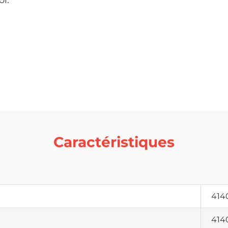
ol.
Caractéristiques
414
414