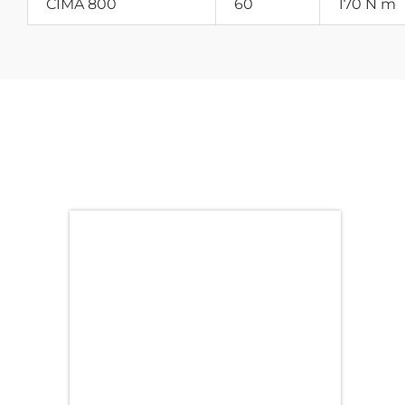
CIMA 800
60
170 N m