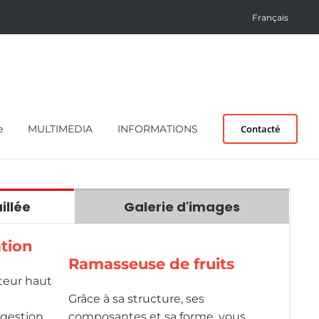
Français
e
MULTIMEDIA
INFORMATIONS
Contacté
illée
Galerie d'images
ation
Ramasseuse de fruits
teur haut
Grâce à sa structure, ses
gestion
composantes et sa forme, vous