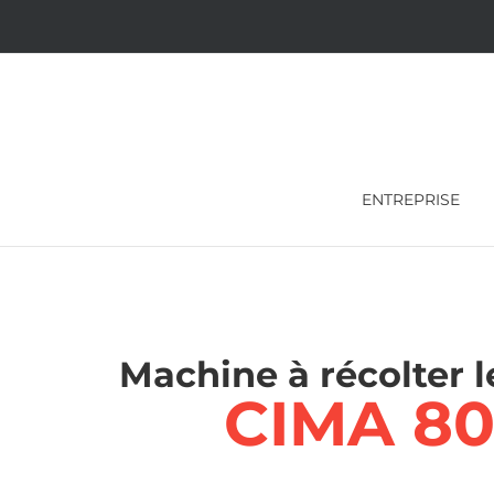
Skip
to
content
ENTREPRISE
Machine à récolter l
CIMA 8