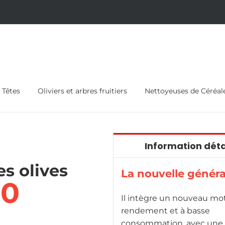
Têtes
Oliviers et arbres fruitiers
Nettoyeuses de Céréal
Information déta
es olives
La nouvelle génér
00
Il intègre un nouveau mo
rendement et à basse
consommation, avec une 