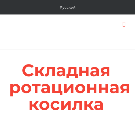
Skip
Русский
to
content
Складная
ротационная
косилка