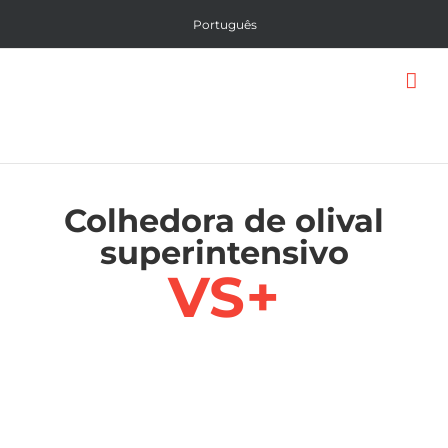
Skip
Português
to
content
Colhedora de olival
superintensivo
VS+