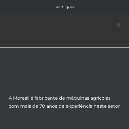
Skip
Português
to
content
A Moresil é fabricante de máquinas agrícolas
com mais de 70 anos de experiência neste setor