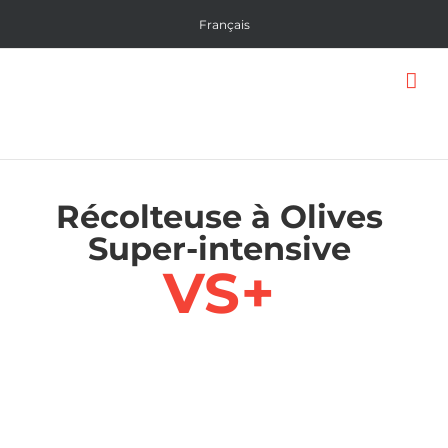
Skip
Français
to
content
Récolteuse à Olives
Super-intensive
VS+