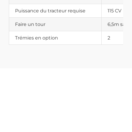
Puissance du tracteur requise
115 CV
Faire un tour
6,5m san
Trémies en option
2